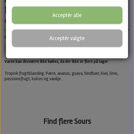
fra Fermenterarna
Acceptér alle
60,00 kr.
Fruited Sour · ABV: 6,0% · Dåse: 44 cl.
Acceptér valgte
Sour
Untappd
Varen kan desværre ikke købes, da der ikke er flere på lager
Tropisk frugtblanding. Pære, ananas, guava, hindbær, kiwi, lime,
passionsfrugt, kokos og vanilje.
Find flere Sours