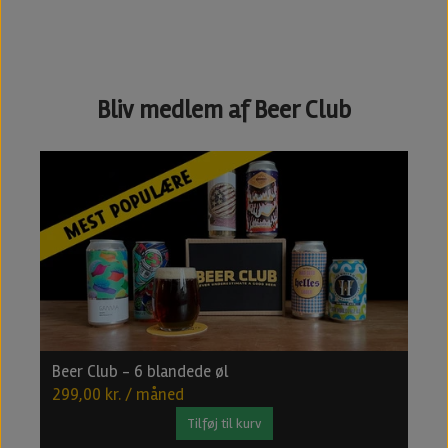
Bliv medlem af Beer Club
Beer Club - 6 blandede øl
B
299,00 kr. / måned
4
Tilføj til kurv