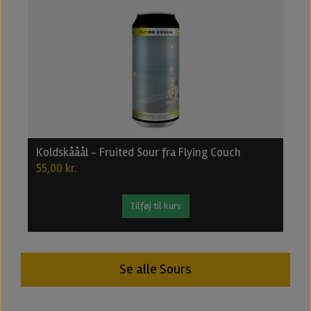
Koldskååål - Fruited Sour fra Flying Couch
R
55,00 kr.
6
Tilføj til kurv
Se alle Sours