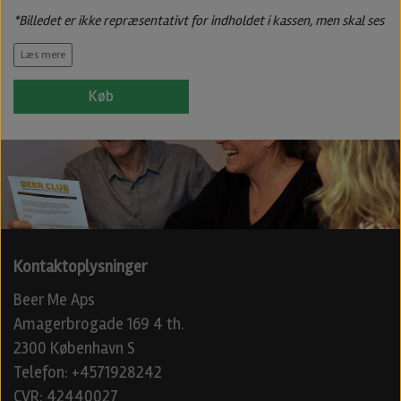
*Billedet er ikke repræsentativt for indholdet i kassen, men skal ses
som et eksempel på en sammensætning
Læs mere
Køb
Kontaktoplysninger
Beer Me Aps
Amagerbrogade 169 4 th.
2300 København S
Telefon: +4571928242
CVR: 42440027