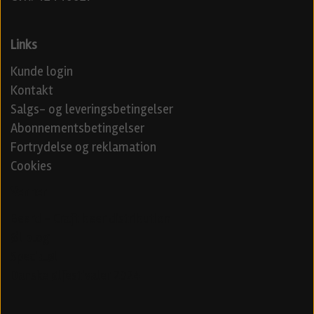
Links
Kunde login
Kontakt
Salgs- og leveringsbetingelser
Abonnementsbetingelser
Fortrydelse og reklamation
Cookies
Venner
Beerd - Craft beer distribution
Øl blog
Specialøl
Danske ølfestivaler 2024