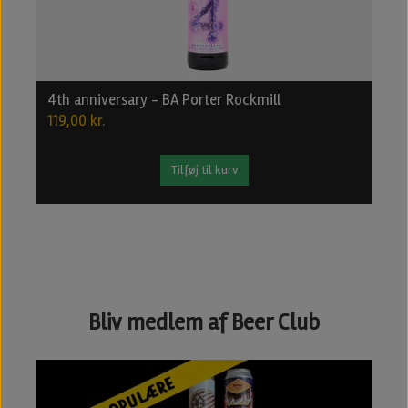
4th anniversary - BA Porter Rockmill
I
119,00 kr.
1
Tilføj til kurv
Bliv medlem af Beer Club