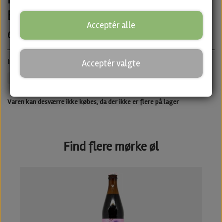
Brewing
Acceptér alle
65,00 kr.
Imperial Stout · ABV: 11% · Dåse: 44 cl.
Acceptér valgte
Attik Brewing
Stout
Untappd
Varen kan desværre ikke købes, da der ikke er flere på lager
Find flere mørke øl