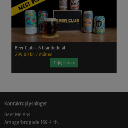
Beer Club - 6 blandede øl
B
299,00 kr. / måned
4
Tilføj til kurv
Kontaktoplysninger
Beer Me Aps
Amagerbrogade 169 4 th.