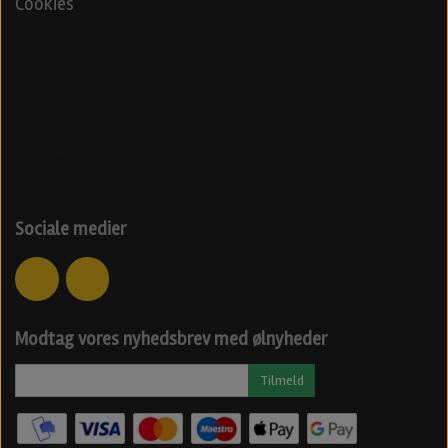
Cookies
Venner
Beerd - Craft beer distribution
Øl blog
Specialøl
Danske ølfestivaler 2024
Sociale medier
Modtag vores nyhedsbrev med ølnyheder
Tilmeld