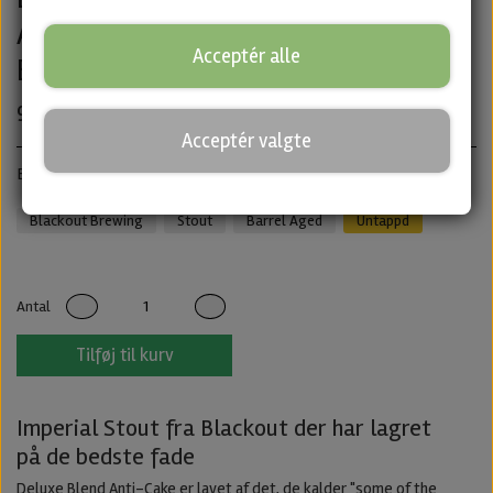
Aged Imperal Stout fra Blackout
Acceptér alle
Brewing
99,00 kr.
Acceptér valgte
Barrel Aged Imperial Stout · ABV: 12% · Flaske: 33 cl.
Blackout Brewing
Stout
Barrel Aged
Untappd
Antal
Tilføj til kurv
Imperial Stout fra Blackout der har lagret
på de bedste fade
Deluxe Blend Anti-Cake er lavet af det, de kalder "some of the