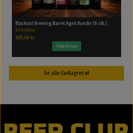
Blackout Brewing Barrel Aged Bundle (6 stk.)
B
594,00 kr.
2
505,00 kr.
1
Tilføj til kurv
Se alle fadlagret øl