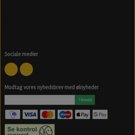
Beerd - Craft beer distribution
Øl blog
Specialøl
Danske ølfestivaler 2024
Sociale medier
Modtag vores nyhedsbrev med ølnyheder
Tilmeld