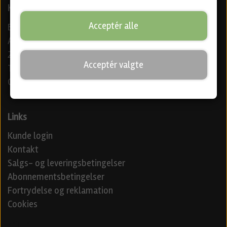
Kontaktoplysninger
Acceptér alle
Beer Me Aps
Amagerbrogade 169 4 th.
2300 København S
Acceptér valgte
Telefon: +4571928242
CVR: 42440027
Links
Kunde login
Kontakt
Salgs- og leveringsbetingelser
Abonnementsbetingelser
Fortrydelse og reklamation
Cookies
Venner