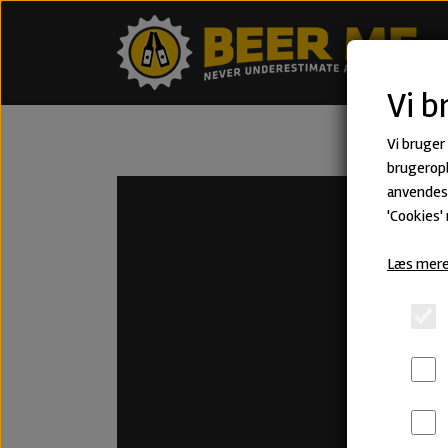
Vi b
Vi bruger
brugeropl
anvendes 
'Cookies'
Læs mere