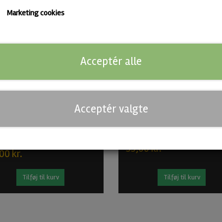
Marketing cookies
-20%
Acceptér alle
Acceptér valgte
sa - Fruited Sour fra Genys
Mango Gelato - Fruit Beer fra
Genys
00 kr.
55,00 kr.
00 kr.
Tilføj til kurv
Tilføj til kurv