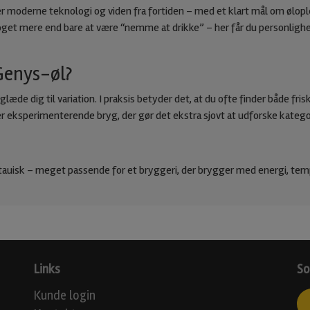
r moderne teknologi og viden fra fortiden – med et klart mål om ølop
l noget mere end bare at være “nemme at drikke” – her får du personligh
Genys-øl?
glæde dig til variation. I praksis betyder det, at du ofte finder både fr
 eksperimenterende bryg, der gør det ekstra sjovt at udforske katego
litauisk – meget passende for et bryggeri, der brygger med energi, temp
Links
So
Kunde login