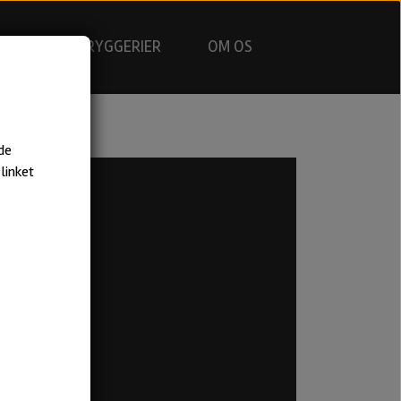
GNING
BRYGGERIER
OM OS
de
linket