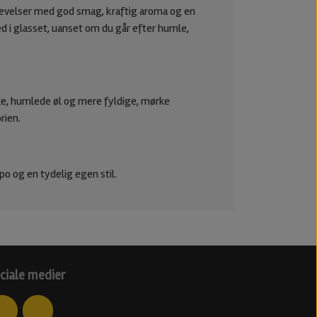
levelser med god smag, kraftig aroma og en
ed i glasset, uanset om du går efter humle,
iske, humlede øl og mere fyldige, mørke
rien.
o og en tydelig egen stil.
ciale medier