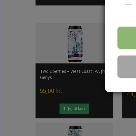
Two Liberties - West Coast IPA fra
Mimo
Genys
55,
55,00 kr.
44,
Tilføj til kurv