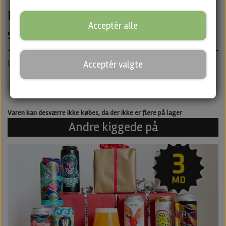
Nepomucen
Acceptér alle
50,00 kr.
Double IPA · ABV: 7,1% · Dåse: 50 cl.
Acceptér valgte
IPA
Untappd
Varen kan desværre ikke købes, da der ikke er flere på lager
Andre kiggede på