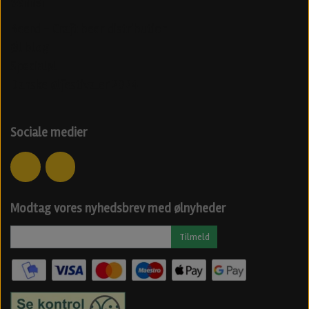
Venner
Beerd - Craft beer distribution
Øl blog
Specialøl
Danske ølfestivaler 2024
Sociale medier
Modtag vores nyhedsbrev med ølnyheder
Tilmeld