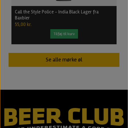
Call the Style Police - India Black Lager fra
B
Baxbier
2
55,00 kr.
2
Tilføj til kurv
Se alle mørke øl