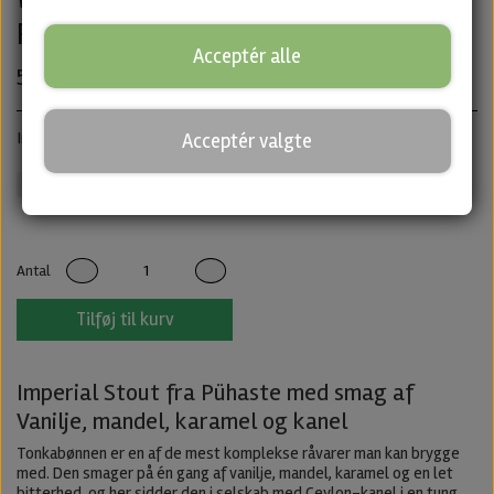
Pühaste
Acceptér alle
50,00 kr.
Imperial Stout · ABV: 11% · Dåse: 33cl
Acceptér valgte
Stout/porter
Untappd
Antal
Tilføj til kurv
Imperial Stout fra Pühaste med smag af
Vanilje, mandel, karamel og kanel
Tonkabønnen er en af de mest komplekse råvarer man kan brygge
med. Den smager på én gang af vanilje, mandel, karamel og en let
bitterhed, og her sidder den i selskab med Ceylon-kanel i en tung,