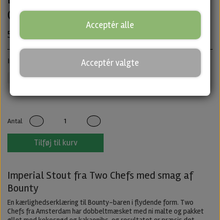
Chefs
Acceptér alle
55,00 kr.
Imperial Stout · ABV: 12,2% · Dåse: 33 cl.
Acceptér valgte
Two Chefs
Mørkt
Untappd
Antal
Tilføj til kurv
Imperial Stout fra Two Chefs med smag af
Bounty
En kærlighedserklæring til Bounty-baren i flydende form. Two
Chefs fra Amsterdam har dobbeltmæsket med ni malte og pakket
øllet med kokosnød og kakaonibs, og resultatet er præcis det