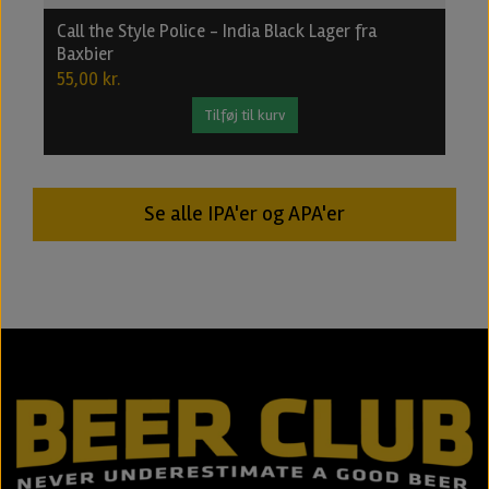
Call the Style Police - India Black Lager fra
B
Baxbier
2
55,00 kr.
2
Tilføj til kurv
Se alle IPA'er og APA'er