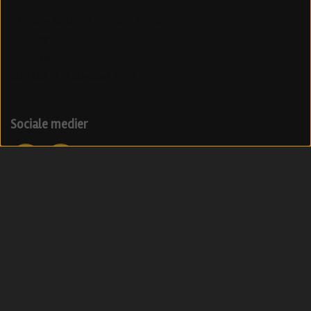
Beerd - Craft beer distribution
Øl blog
Specialøl
Danske ølfestivaler 2024
Sociale medier
Modtag vores nyhedsbrev med ølnyheder
Tilmeld