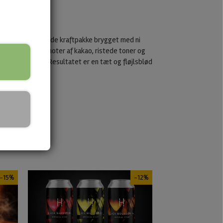
enne dobbeltmæskede kraftpakke brygget med ni
lt leverer dybe noter af kakao, ristede toner og
 mørk frugt op. Resultatet er en tæt og fløjlsblød
-15%
-12%