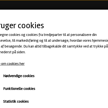
KØB ØL
BEER CLUB
ØLSMA
ruger cookies
 egne cookies og cookies fra tredjeparter til at personalisere din
Double Pull · Imperial Stout · Two C
evelse, til markedsføring og til at undersøge, hvordan vores hjemmesi
af besøgende. Du kan altid tilbagekalde dit samtykke ved at trykke på 
55,00 kr.
 nederst på siden.
 om cookies her
Imperial Stout · ABV: 12% · Dåse: 33 cl.
Two Chefs
Mørkt
Untappd
Nødvendige cookies
Funktionelle cookies
Antal
Statistik cookies
Tilføj til kurv