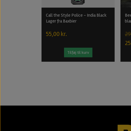
Call the Style Police - India Black
Bee
Lager fra Baxbier
bla
55,00 kr.
29
25
Tilføj til kurv