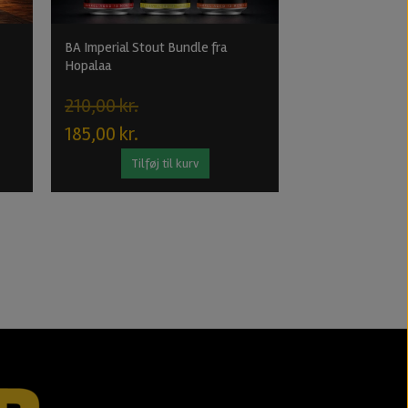
BA Imperial Stout Bundle fra
Gouden Carolus C
Hopalaa
Dark Ale fra Het
210,00 kr.
25,00 kr.
185,00 kr.
Tilføj til kurv
Tilføj