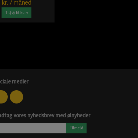
 kr. / måned
Tilføj til kurv
ciale medier
dtag vores nyhedsbrev med ølnyheder
Tilmeld