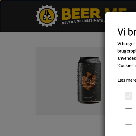
Vi b
Vi bruger
brugeropl
anvendes 
'Cookies'
Læs mere