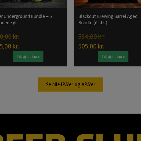
r Underground Bundle – 5
Blackout Brewing Barrel Aged
ndede øl
Bundle (6 stk.)
0,00 kr.
594,00 kr.
5,00 kr.
505,00 kr.
Tilføj til kurv
Tilføj til kurv
Se alle IPA'er og APA'er