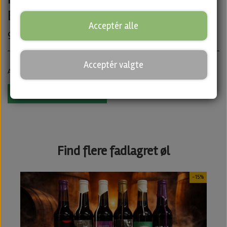
Blackout Brewing
Acceptér alle
99,00 kr.
Acceptér valgte
Antal
Tilføj til kurv
Find flere fadlagret øl
-15%