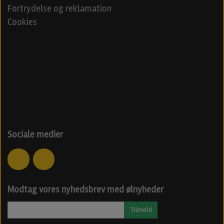
Fortrydelse og reklamation
Cookies
Venner
Beerd - Craft beer distribution
Øl blog
Specialøl
Danske ølfestivaler 2024
Sociale medier
Modtag vores nyhedsbrev med ølnyheder
Tilmeld