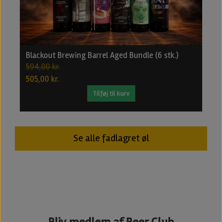
Blackout Brewing Barrel Aged Bundle (6 stk.)
B
594,00 kr.
2
505,00 kr.
1
Tilføj til kurv
Se alle fadlagret øl