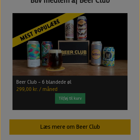
Bliv medlem af Beer Club
Beer Club - 6 blandede øl
B
299,00 kr. / måned
4
Tilføj til kurv
Læs mere om Beer Club