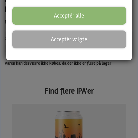
Hopalaa
Acceptér alle
65,00 kr.
QDH Double IPA · ABV: 8,2% · Dåse: 44 cl.
Acceptér valgte
Hopalaa
IPA
Untappd
Varen kan desværre ikke købes, da der ikke er flere på lager
Find flere IPA'er