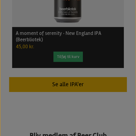
A moment of serenity · New England IPA
B
(Beerbliotek)
2
45,00 kr.
2
Tilføj til kurv
Se alle IPA'er
Bliv medlem af Beer Club