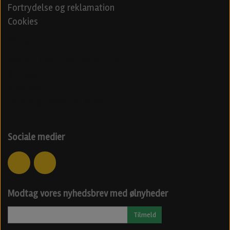
Fortrydelse og reklamation
Cookies
Venner
Beerd - Craft beer distribution
Øl blog
Specialøl
Danske ølfestivaler 2024
Sociale medier
Modtag vores nyhedsbrev med ølnyheder
Tilmeld