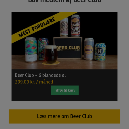
Beer Club - 6 blandede øl
B
299,00 kr. / måned
4
Tilføj til kurv
Læs mere om Beer Club