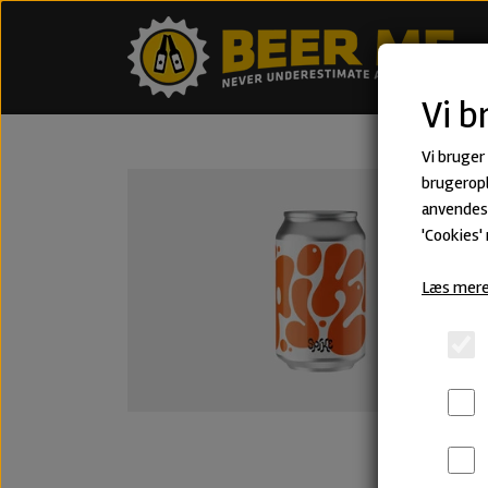
Vi b
Vi bruger
brugeropl
anvendes 
'Cookies'
Læs mere