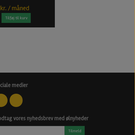
 kr. / måned
Tilføj til kurv
ciale medier
dtag vores nyhedsbrev med ølnyheder
Tilmeld