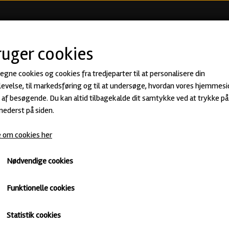
KØB ØL
BEER CLUB
ØLSMA
ruger cookies
 egne cookies og cookies fra tredjeparter til at personalisere din
Spike State of Mind · Session fra Sp
evelse, til markedsføring og til at undersøge, hvordan vores hjemmesi
af besøgende. Du kan altid tilbagekalde dit samtykke ved at trykke på 
45,00 kr.
 nederst på siden.
22,50 kr.
 om cookies her
Session IPA · ABV: 5,0% · Dåse: 33 cl.
Best before 11/05/2026 - Men stadig god efter
Nødvendige cookies
Spike Brewery
IPA
Untappd
Funktionelle cookies
Varen kan desværre ikke købes, da der ikke er flere på lager
Statistik cookies