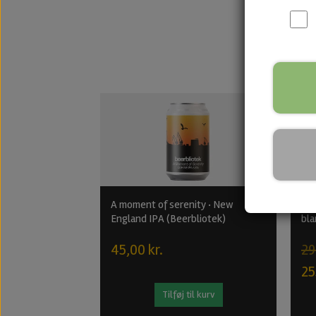
A moment of serenity · New
Bee
England IPA (Beerbliotek)
bla
45,00 kr.
29
25
Tilføj til kurv