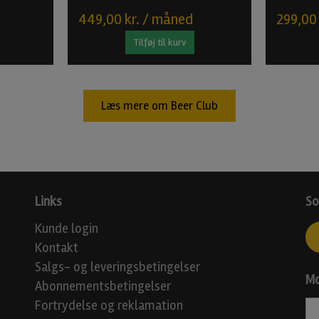
449,00 kr. / måned
299,00
Tilføj til kurv
Læs mere om Beer Club
Links
So
Kunde login
Kontakt
Salgs- og leveringsbetingelser
Mo
Abonnementsbetingelser
Fortrydelse og reklamation