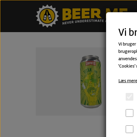
Vi b
Vi bruger
brugeropl
anvendes 
'Cookies'
Læs mere