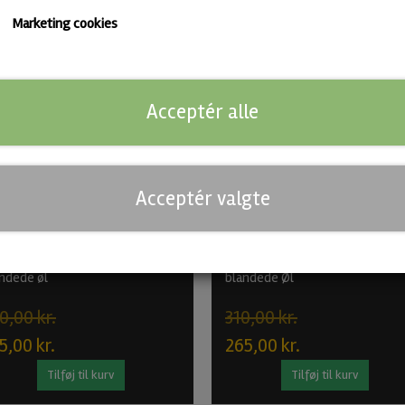
Marketing cookies
Find flere IPA'er
Acceptér alle
-12%
Acceptér valgte
r Underground Bundle – 5
Nepo Brewing Bundle – 5
ndede øl
blandede Øl
0,00 kr.
310,00 kr.
5,00 kr.
265,00 kr.
Tilføj til kurv
Tilføj til kurv