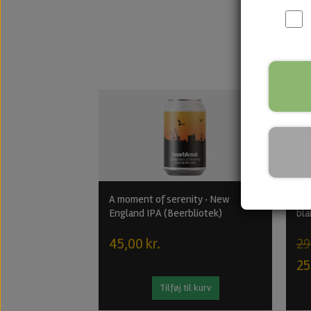
A moment of serenity · New
Bee
England IPA (Beerbliotek)
bla
45,00 kr.
29
25
Tilføj til kurv