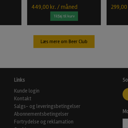
449,00 kr. / måned
299,00
Tilføj til kurv
Læs mere om Beer Club
Links
So
Kunde login
Kontakt
Salgs- og leveringsbetingelser
Mo
Abonnementsbetingelser
Fortrydelse og reklamation