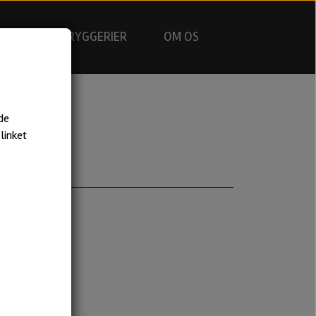
GNING
BRYGGERIER
OM OS
de
linket