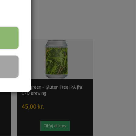
-15%
Evergreen - Gluten Free IPA fra
Hope inside the 
O/O Brewing
IPA fra Alefarm
45,00 kr.
60,00 kr.
Tilføj til kurv
Tilføj