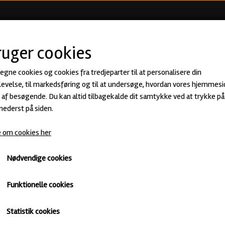
KØB ØL
BEER CLUB
ØLSMA
ruger cookies
 egne cookies og cookies fra tredjeparter til at personalisere din
Titan · Triple IPA fra SanFrutos
evelse, til markedsføring og til at undersøge, hvordan vores hjemmesi
af besøgende. Du kan altid tilbagekalde dit samtykke ved at trykke på 
60,00 kr.
 nederst på siden.
42,00 kr.
 om cookies her
Triple IPA · ABV: 9,4% · Dåse: 44 cl.
Nødvendige cookies
IPA
Untappd
Funktionelle cookies
Varen kan desværre ikke købes, da der ikke er flere på lager
Statistik cookies