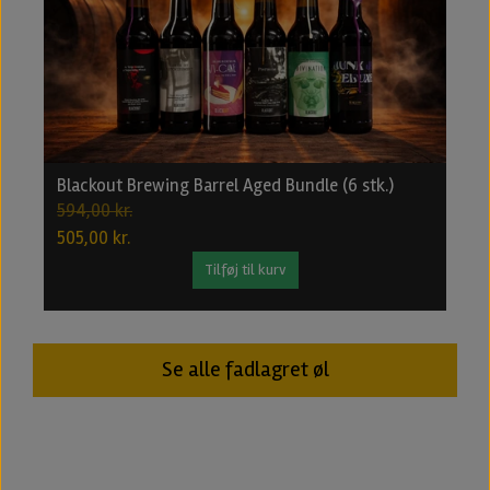
Blackout Brewing Barrel Aged Bundle (6 stk.)
B
594,00 kr.
2
505,00 kr.
1
Tilføj til kurv
Se alle fadlagret øl