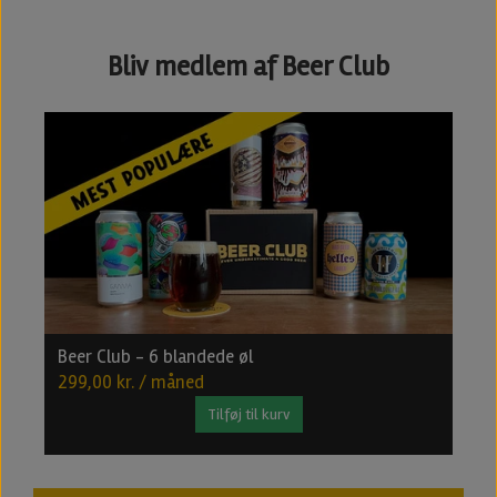
Bliv medlem af Beer Club
Beer Club - 6 blandede øl
B
299,00 kr. / måned
4
Tilføj til kurv