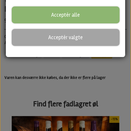
Imperial Stout fra Blackout Brewing
Acceptér alle
99,00 kr.
· ABV: 11% · Flaske: 33 cl.
Acceptér valgte
Olosoro Sherry BA Imperial Stout
Aged in an Oloroso Sherry barrel for 1 year.
Blackout Brewing
Stout
Barrel Aged
Untappd
Varen kan desværre ikke købes, da der ikke er flere på lager
Find flere fadlagret øl
-15%