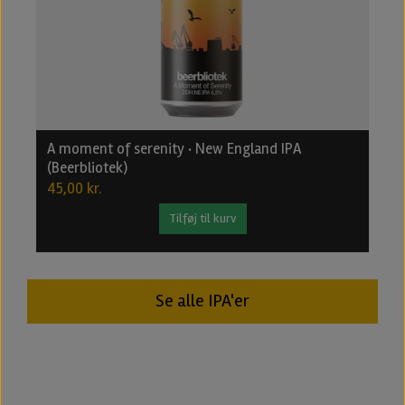
A moment of serenity · New England IPA
B
(Beerbliotek)
2
45,00 kr.
2
Tilføj til kurv
Se alle IPA'er