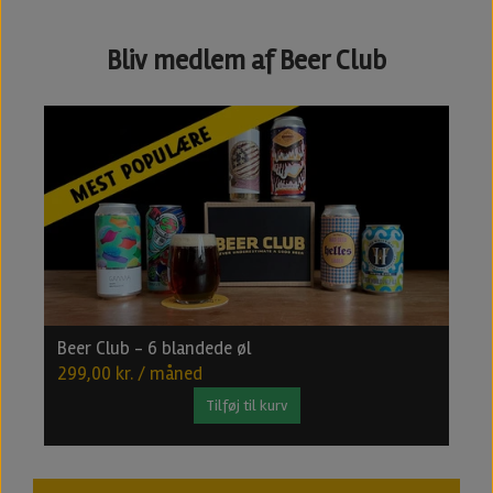
Bliv medlem af Beer Club
Beer Club - 6 blandede øl
B
299,00 kr. / måned
4
Tilføj til kurv