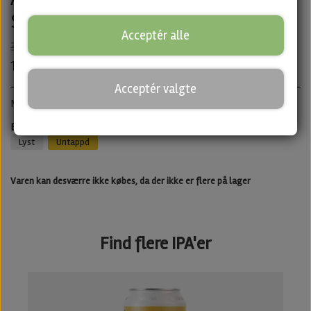
Spike Brewery
Acceptér alle
30,00 kr.
12,00 kr.
Acceptér valgte
Märzen · ABV: 5,2% · Dåse: 33 cl.
Best before 16/07/2026 - Men stadig god efter
Lyst
Untappd
Varen kan desværre ikke købes, da der ikke er flere på lager
Find flere IPA'er