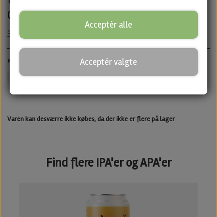
Chefs
Acceptér alle
35,00 kr.
Witbier · ABV: 5,0% · Dåse: 33 cl.
Acceptér valgte
Lyst
Untappd
Varen kan desværre ikke købes, da der ikke er flere på lager
Find flere IPA'er og APA'er