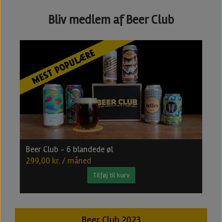
Bliv medlem af Beer Club
Beer Club - 6 blandede øl
B
299,00 kr. / måned
4
Tilføj til kurv
Beer Club 2023