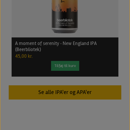
A moment of serenity · New England IPA
B
(Beerbliotek)
2
45,00 kr.
2
Tilføj til kurv
Se alle IPA'er og APA'er