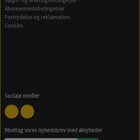
Salgs- og leveringsbetingelser
Abonnementsbetingelser
Fortrydelse og reklamation
Cookies
Venner
Beerd - Craft beer distribution
Øl blog
Specialøl
Danske ølfestivaler 2024
Sociale medier
Modtag vores nyhedsbrev med ølnyheder