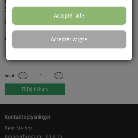
Stout fra Blackout Brewing
Acceptér alle
99,00 kr.
Bourbon BA Imperial Stout · ABV: 13% · Flaske: 33 cl.
Acceptér valgte
Blackout Brewing
Mørkt
Barrel Aged
Untappd
Antal
Tilføj til kurv
Kontaktoplysninger
Beer Me Aps
Amagerbrogade 169 4 th.