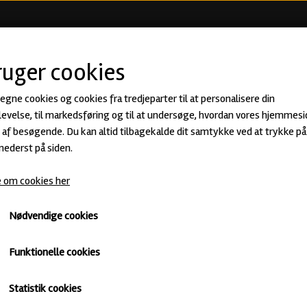
KØB ØL
BEER CLUB
ØLSMA
ruger cookies
 egne cookies og cookies fra tredjeparter til at personalisere din
Storm - West Coast IPA fra Nepo
evelse, til markedsføring og til at undersøge, hvordan vores hjemmesi
af besøgende. Du kan altid tilbagekalde dit samtykke ved at trykke på 
55,00 kr.
 nederst på siden.
 om cookies her
West Coast IPA · ABV: 6,9% · Dåse: 50 cl.
Nepo
IPA
Untappd
Nødvendige cookies
Antal
Funktionelle cookies
Tilføj til kurv
Statistik cookies