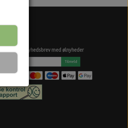
ciale medier
dtag vores nyhedsbrev med ølnyheder
Tilmeld