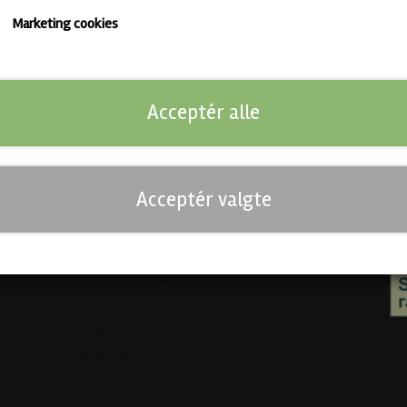
Marketing cookies
Links
So
Kunde login
Acceptér alle
Kontakt
Salgs- og leveringsbetingelser
Mo
Abonnementsbetingelser
Fortrydelse og reklamation
Acceptér valgte
Cookies
Venner
Beerd - Craft beer distribution
Øl blog
Specialøl
Danske ølfestivaler 2024