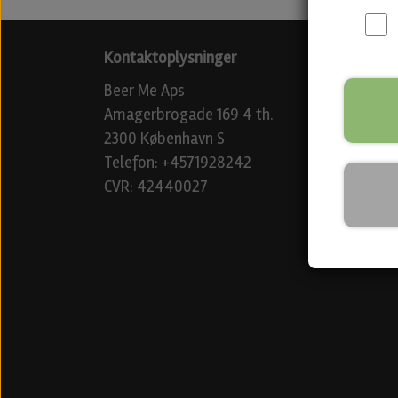
Kontaktoplysninger
Beer Me Aps
Amagerbrogade 169 4 th.
2300 København S
Telefon: +4571928242
CVR: 42440027