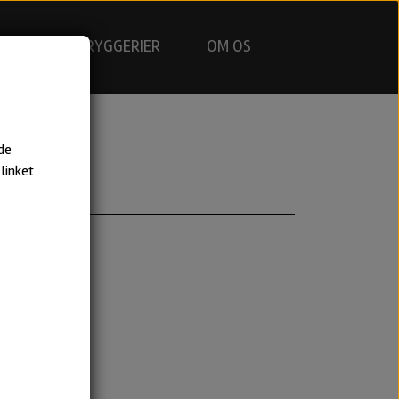
GNING
BRYGGERIER
OM OS
de
linket