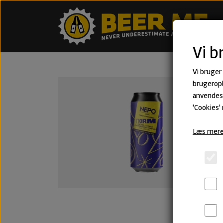
Vi b
Vi bruger
brugeropl
anvendes 
'Cookies'
Læs mere